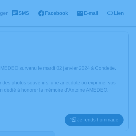
ager
SMS
Facebook
E-mail
Lien
AMEDEO survenu le mardi 02 janvier 2024 à Condette.
er des photos souvenirs, une anecdote ou exprimer vos
sion dédié à honorer la mémoire d’Antoine AMEDEO.
Je rends hommage