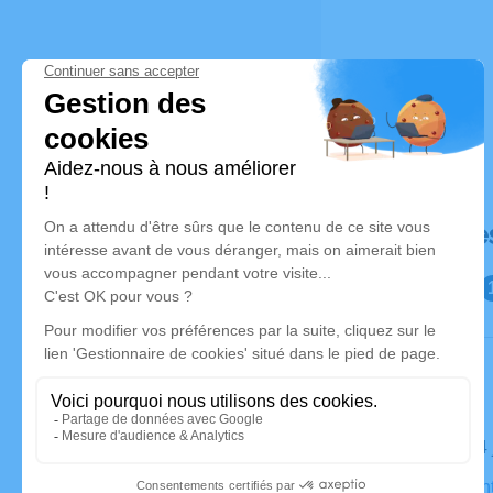
Déroulé de
Le jeudi 0
Église Sain