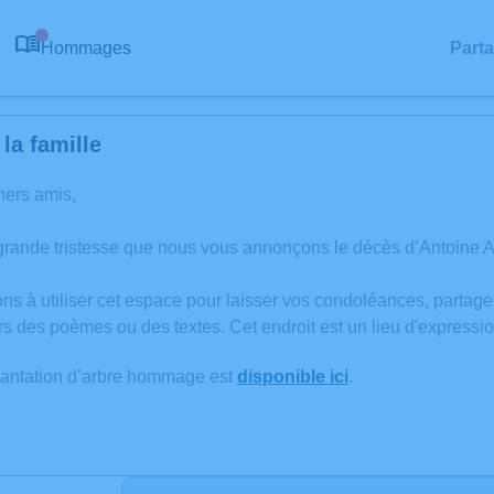
Hommages
Part
0
la famille
hers amis,
grande tristesse que nous vous annonçons le décès d’Antoine 
ons à utiliser cet espace pour laisser vos condoléances, partag
rs des poèmes ou des textes. Cet endroit est un lieu d'expres
lantation d’arbre hommage est
disponible ici
.