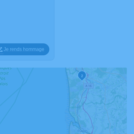
Je rends hommage
2