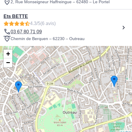
2, Rue Monseigneur Haffreingue – 62480 – Le Portel
Ets BETTE
4.3/5
(6 avis)
03 67 80 71 09
Chemin de Berquen – 62230 – Outreau
+
−
Leaflet