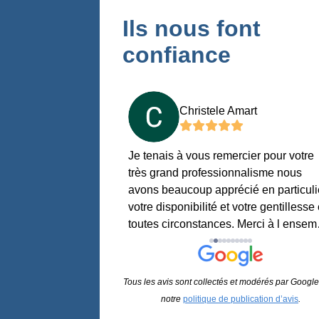
Ils nous font
confiance
Collier
Christele Amart
.. nous avons été bien
Je tenais à vous remercier pour votre
 moment si difficile ..
très grand professionnalisme nous
 magnifique , telle
avons beaucoup apprécié en particuli
ore en vie .. discrétion ,
votre disponibilité et votre gentillesse
ite .. nous n’avons rien
toutes circonstances. Merci à l ensem
agement car dans ces
de l équipe pour votre soutien et vos
 en sommes bien
attentions qui nous ont été d un grand
ci 1000 fois
réconfort.
Tous les avis sont collectés et modérés par Google
notre
politique de publication d’avis
.