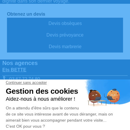
dignité dans son dernier voyage.
Obtenez un devis
Devis obsèques
Devis prévoyance
Devis marbrerie
Nos agences
Ets BETTE
03 67 72 74 80
contact@pfbette.fr
2, Rue Monseigneur Haffreingue – 62480 – Le Portel
4.8/5 – 161 avis
Ets BETTE
03 67 80 71 09
contact@pfbette.fr