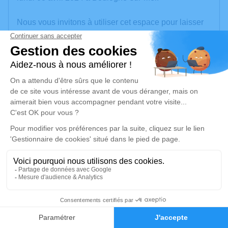
Nous vous invitons à utiliser cet espace pour laisser
vos condoléances, partager des photos souvenirs,
une anecdote ou exprimer vos pensées à travers des
poèmes ou des textes. Cet endroit est un lieu
d'expression dédié à honorer la mémoire de Claude
DOLLET.
Un service de plantation d’arbre hommage est
disponible ici
.
Je rends hommage
Cérémonie civile
vendredi 12 avril 2024 à 10h30
6
Crematorium le Rivage de Saint-Martin-
Boulogne
Faire-part
Hommages
2 Rue du Ruisseau de la Hayette