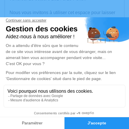
Nous vous invitons à utiliser cet espace pour laisser
vos condoléances, partager des photos souvenirs,
une anecdote ou exprimer vos pensées à travers des
poèmes ou des textes. Cet endroit est un lieu
d'expression dédié à honorer la mémoire de Guy
ROGEZ.
Un service de plantation d’arbre hommage est
disponible ici
.
Je rends hommage
Cérémonie religieuse
jeudi 24 octobre 2024 à 15h00
15
Église Saint Pierre - Saint Paul de Le Portel
place de l'Eglise
Faire-part
Hommages
62480 Le Portel