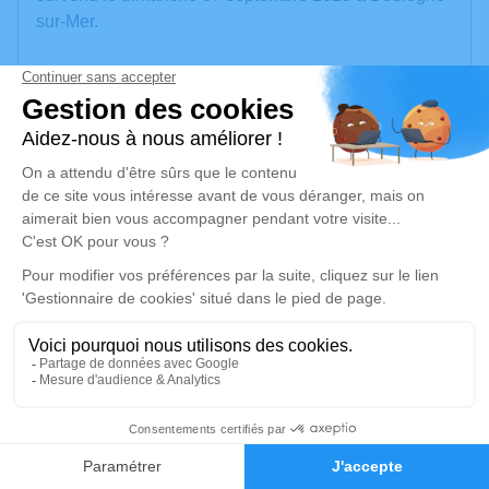
sur-Mer.
Nous vous invitons à utiliser cet espace pour laisser
vos condoléances, partager des photos souvenirs,
une anecdote ou exprimer vos pensées à travers des
poèmes ou des textes. Cet endroit est un lieu
d'expression dédié à honorer la mémoire de Jean-
Pierre LEPRETRE.
Un service de plantation d’arbre hommage est
disponible ici
.
Je rends hommage
Cérémonie religieuse
14
jeudi 11 septembre 2025 à 14h15
Église Saint Pierre - Saint Paul de Le Portel
Faire-part
Hommages
place de l'Eglise