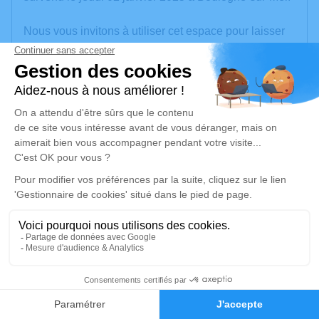
Nous vous invitons à utiliser cet espace pour laisser
vos condoléances, partager des photos souvenirs,
une anecdote ou exprimer vos pensées à travers des
poèmes ou des textes. Cet endroit est un lieu
d'expression dédié à honorer la mémoire de Jean-
Pierre LAPLACE.
Un service de plantation d’arbre hommage est
disponible ici
.
Je rends hommage
Crémation
mardi 07 janvier 2025 à 14h15
22
Crématorium du Boulonnais de Saint-Martin-
Boulogne
Faire-part
Hommages
2 Rue du Ruisseau de la Hayette