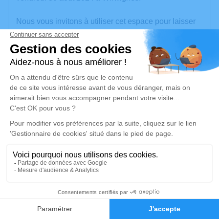
Nous vous invitons à utiliser cet espace pour laisser
vos condoléances, partager des photos souvenirs,
une anecdote ou exprimer vos pensées à travers des
poèmes ou des textes. Cet endroit est un lieu
d'expression dédié à honorer la mémoire de Kévin
CUISINIER.
Un service de plantation d’arbre hommage est
disponible ici
.
Je rends hommage
Cérémonie religieuse
mercredi 04 septembre 2024 à 15h00
21
Église Saint Wandrille d'Outreau
rue de l'égalité
Faire-part
Hommages
62230 Outreau