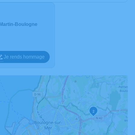
-Martin-Boulogne
Je rends hommage
2