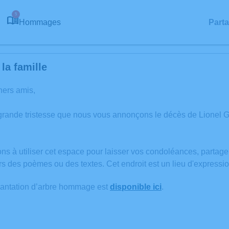
5
Hommages
Part
la famille
hers amis,
 grande tristesse que nous vous annonçons le décès de Lione
ons à utiliser cet espace pour laisser vos condoléances, partag
rs des poèmes ou des textes. Cet endroit est un lieu d'expres
lantation d’arbre hommage est
disponible ici
.