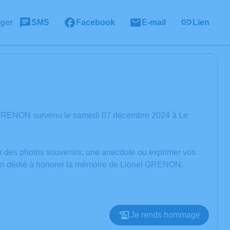
ager
SMS
Facebook
E-mail
Lien
l GRENON survenu le samedi 07 décembre 2024 à Le
er des photos souvenirs, une anecdote ou exprimer vos
sion dédié à honorer la mémoire de Lionel GRENON.
Je rends hommage