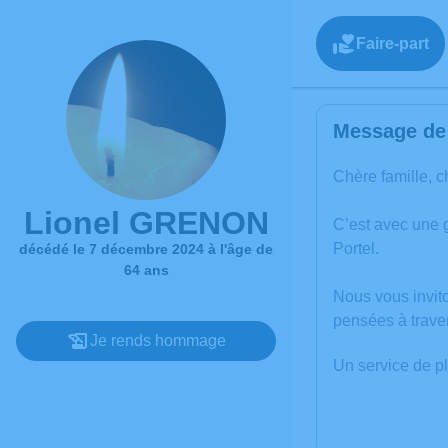
Faire-part
Message de 
Chère famille, c
Lionel GRENON
C’est avec une
Portel.
décédé le 7 décembre 2024 à l'âge de
64 ans
Nous vous invit
pensées à trave
Je rends hommage
Un service de p