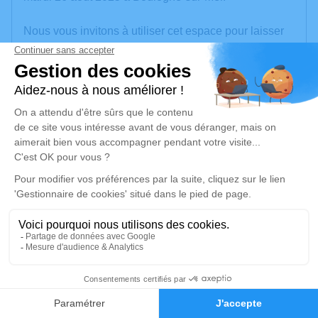
Nous vous invitons à utiliser cet espace pour laisser
vos condoléances, partager des photos souvenirs,
une anecdote ou exprimer vos pensées à travers des
poèmes ou des textes. Cet endroit est un lieu
d'expression dédié à honorer la mémoire de Michel
BRUCHET.
Un service de plantation d’arbre hommage est
disponible ici
.
Je rends hommage
Cérémonie religieuse
samedi 30 août 2025 à 10h30
28
Église Saint Michel de Boulogne-sur-Mer
Place Saint Michel
Faire-part
Hommages
62200 Boulogne-sur-Mer