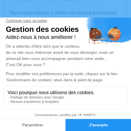
Nous vous invitons à utiliser cet espace pour laisser
vos condoléances, partager des photos souvenirs,
une anecdote ou exprimer vos pensées à travers des
poèmes ou des textes. Cet endroit est un lieu
d'expression dédié à honorer la mémoire de Michel
LEDOUX.
Un service de plantation d’arbre hommage est
disponible ici
.
Je rends hommage
Cérémonie religieuse
vendredi 24 janvier 2025 à 15h00
46
Église Saint Wandrille d'Outreau
rue de l'égalité
Faire-part
Hommages
62230 Outreau