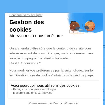
Déroulé de
Le jeudi 0
Crématoriu