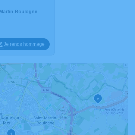
-Martin-Boulogne
Je rends hommage
2
1