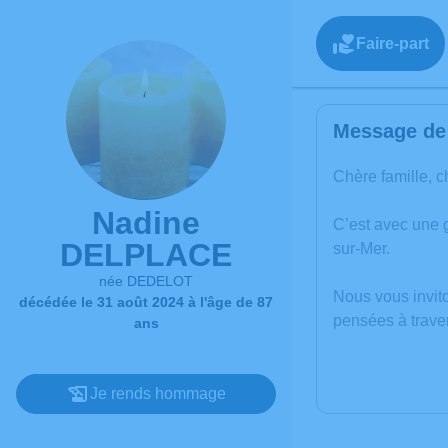
Faire-part
Message de 
Chère famille, c
Nadine
C’est avec une
DELPLACE
sur-Mer.
née DEDELOT
Nous vous invit
décédée le 31 août 2024 à l'âge de 87
pensées à trave
ans
Je rends hommage