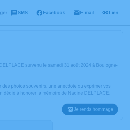
ager
SMS
Facebook
E-mail
Lien
e DELPLACE survenu le samedi 31 août 2024 à Boulogne-
er des photos souvenirs, une anecdote ou exprimer vos
ssion dédié à honorer la mémoire de Nadine DELPLACE.
Je rends hommage