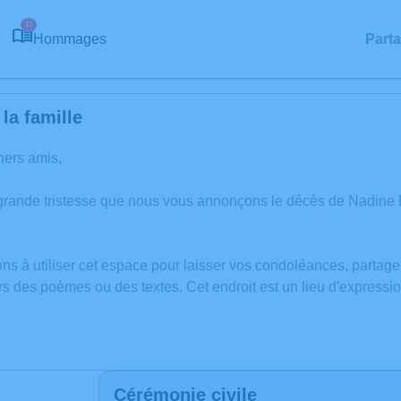
17
Hommages
Part
la famille
hers amis,
 grande tristesse que nous vous annonçons le décès de Nadin
ons à utiliser cet espace pour laisser vos condoléances, partag
rs des poèmes ou des textes. Cet endroit est un lieu d'expre
Cérémonie civile