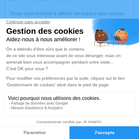
Nous vous invitons à utiliser cet espace pour laisser
vos condoléances, partager des photos souvenirs,
une anecdote ou exprimer vos pensées à travers des
poèmes ou des textes. Cet endroit est un lieu
d'expression dédié à honorer la mémoire de Noémie
BREVIER.
Un service de plantation d’arbre hommage est
disponible ici
.
Je rends hommage
Cérémonie civile
jeudi 21 mai 2026 à 11h00
114
Cimetière Berquen d'Outreau
Chemin de Berquen
Faire-part
Hommages
62230 Outreau