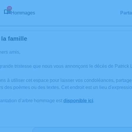
14
Hommages
Part
la famille
hers amis,
grande tristesse que nous vous annonçons le décès de Patric
ons à utiliser cet espace pour laisser vos condoléances, partag
rs des poèmes ou des textes. Cet endroit est un lieu d'expres
lantation d’arbre hommage est
disponible ici
.