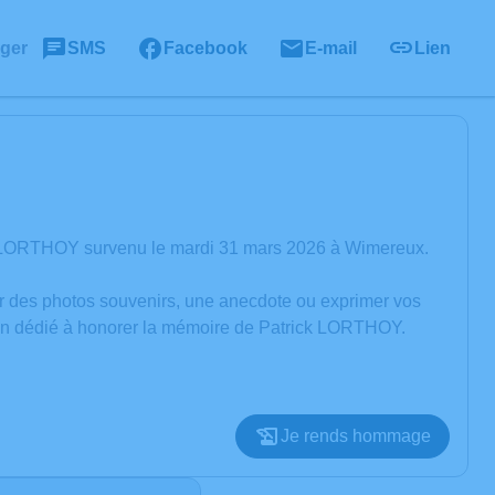
ager
SMS
Facebook
E-mail
Lien
k LORTHOY survenu le mardi 31 mars 2026 à Wimereux.
er des photos souvenirs, une anecdote ou exprimer vos
sion dédié à honorer la mémoire de Patrick LORTHOY.
Je rends hommage