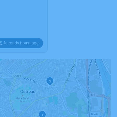
Je rends hommage
3
1