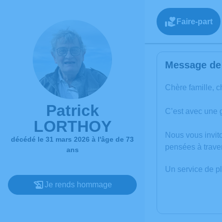
Faire-part
Message de 
Chère famille, c
Patrick
C’est avec une 
LORTHOY
Nous vous invit
décédé le 31 mars 2026 à l'âge de 73
pensées à trave
ans
Un service de p
Je rends hommage