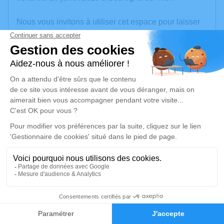
Nous vous invitons à utiliser cet espace pour laisser
vos condoléances, partager des photos souvenirs,
une anecdote ou exprimer vos pensées à travers des
poèmes ou des textes. Cet endroit est un lieu
d'expression dédié à honorer la mémoire de Paul
BRANLY.
Un service de plantation d’arbre hommage est
disponible ici
.
Je rends hommage
Cérémonie religieuse
mercredi 23 juillet 2025 à 15h00
5
Église Saint Pierre - Saint Paul de Le Portel
place de l'Eglise
Faire-part
Hommages
62480 Le Portel