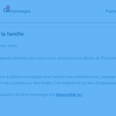
2
Hommages
Part
la famille
hers amis,
 grande tristesse que nous vous annonçons le décès de Raymo
ons à utiliser cet espace pour laisser vos condoléances, partag
rs des poèmes ou des textes. Cet endroit est un lieu d'expres
lantation d’arbre hommage est
disponible ici
.