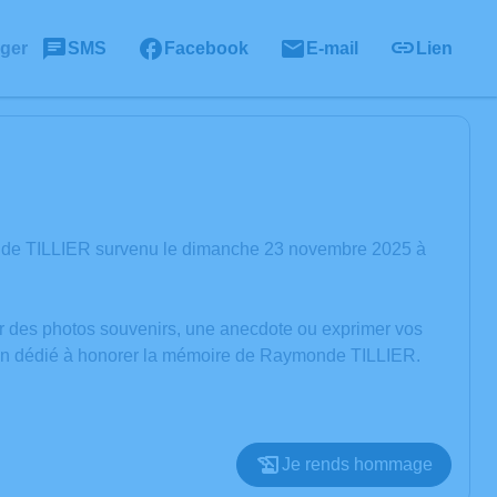
ager
SMS
Facebook
E-mail
Lien
nde TILLIER survenu le dimanche 23 novembre 2025 à
er des photos souvenirs, une anecdote ou exprimer vos
sion dédié à honorer la mémoire de Raymonde TILLIER.
Je rends hommage