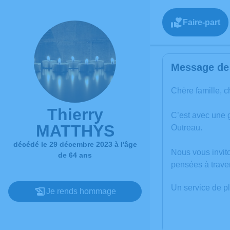
Faire-part
Message de 
Chère famille, c
Thierry
C’est avec une 
MATTHYS
Outreau.
décédé le 29 décembre 2023 à l'âge
Nous vous invit
de 64 ans
pensées à trave
Un service de p
Je rends hommage