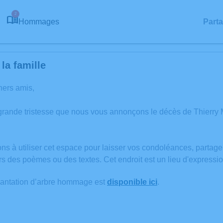
2
Hommages
Part
la famille
hers amis,
grande tristesse que nous vous annonçons le décès de Thier
ons à utiliser cet espace pour laisser vos condoléances, partag
rs des poèmes ou des textes. Cet endroit est un lieu d'expres
lantation d’arbre hommage est
disponible ici
.