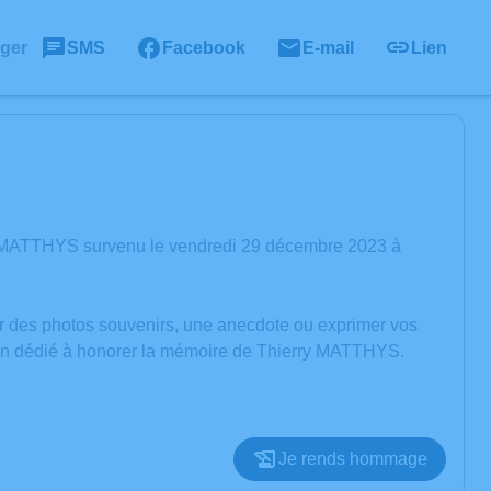
ager
SMS
Facebook
E-mail
Lien
ry MATTHYS survenu le vendredi 29 décembre 2023 à
er des photos souvenirs, une anecdote ou exprimer vos
sion dédié à honorer la mémoire de Thierry MATTHYS.
Je rends hommage