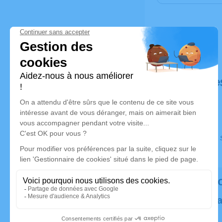
Déroulé de
Ce service s
Rendez h
Plantez un 