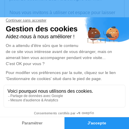
Nous vous invitons à utiliser cet espace pour laisser
vos condoléances, partager des photos souvenirs,
une anecdote ou exprimer vos pensées à travers des
poèmes ou des textes. Cet endroit est un lieu
d'expression dédié à honorer la mémoire de Viviane
COFFRE.
Un service de plantation d’arbre hommage est
disponible ici
.
Je rends hommage
Cérémonie religieuse
lundi 30 décembre 2024 à 10h30
8
Église Saint Wandrille d'Outreau
rue de l'égalité
Faire-part
Hommages
62230 Outreau