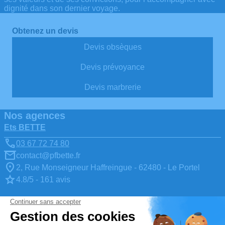
dignité dans son dernier voyage.
Obtenez un devis
Devis obsèques
Devis prévoyance
Devis marbrerie
Nos agences
Ets BETTE
03 67 72 74 80
contact@pfbette.fr
2, Rue Monseigneur Haffreingue - 62480 - Le Portel
4.8/5 - 161 avis
Ets BETTE
03 67 80 71 09