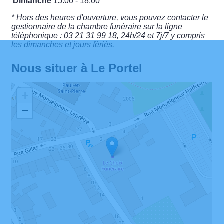
Dimanche
15:00 - 18:00
* Hors des heures d'ouverture, vous pouvez contacter le
gestionnaire de la chambre funéraire sur la ligne
téléphonique : 03 21 31 99 18, 24h/24 et 7j/7 y compris
les dimanches et jours fériés.
Nous situer à Le Portel
+
−